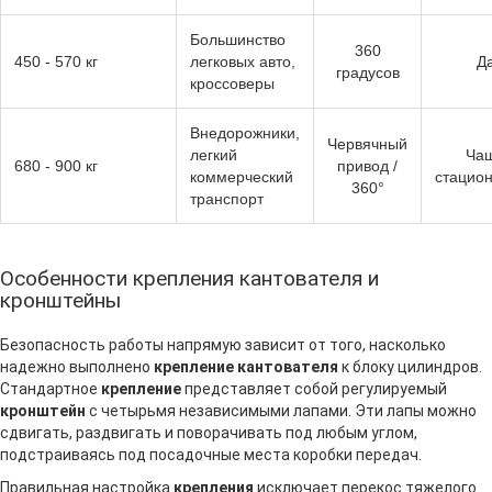
Большинство
360
450 - 570 кг
легковых авто,
Д
градусов
кроссоверы
Внедорожники,
Червячный
легкий
Ча
680 - 900 кг
привод /
коммерческий
стацио
360°
транспорт
Особенности крепления кантователя и
кронштейны
Безопасность работы напрямую зависит от того, насколько
надежно выполнено
крепление кантователя
к блоку цилиндров.
Стандартное
крепление
представляет собой регулируемый
кронштейн
с четырьмя независимыми лапами. Эти лапы можно
сдвигать, раздвигать и поворачивать под любым углом,
подстраиваясь под посадочные места коробки передач.
Правильная настройка
крепления
исключает перекос тяжелого