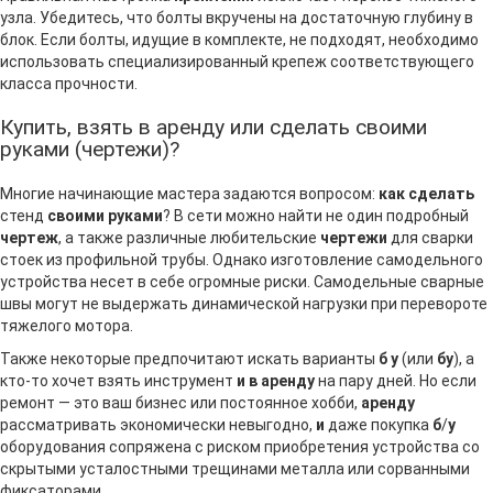
узла. Убедитесь, что болты вкручены на достаточную глубину в
блок. Если болты, идущие в комплекте, не подходят, необходимо
использовать специализированный крепеж соответствующего
класса прочности.
Купить, взять в аренду или сделать своими
руками (чертежи)?
Многие начинающие мастера задаются вопросом:
как сделать
стенд
своими руками
? В сети можно найти не один подробный
чертеж
, а также различные любительские
чертежи
для сварки
стоек из профильной трубы. Однако изготовление самодельного
устройства несет в себе огромные риски. Самодельные сварные
швы могут не выдержать динамической нагрузки при перевороте
тяжелого мотора.
Также некоторые предпочитают искать варианты
б у
(или
бу
), а
кто-то хочет взять инструмент
и в аренду
на пару дней. Но если
ремонт — это ваш бизнес или постоянное хобби,
аренду
рассматривать экономически невыгодно,
и
даже покупка
б
/
у
оборудования сопряжена с риском приобретения устройства со
скрытыми усталостными трещинами металла или сорванными
фиксаторами.