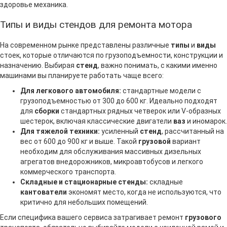
здоровье механика.
Типы и виды стендов для ремонта мотора
На современном рынке представлены различные
типы
и
виды
стоек, которые отличаются по грузоподъемности, конструкции и
назначению. Выбирая
стенд
, важно понимать, с какими именно
машинами вы планируете работать чаще всего:
Для легкового автомобиля:
стандартные модели с
грузоподъемностью от 300 до 600 кг. Идеально подходят
для
сборки
стандартных рядных четверок или V-образных
шестерок, включая классические двигатели
ваз
и иномарок.
Для тяжелой техники:
усиленный
стенд
, рассчитанный на
вес от 600 до 900 кг и выше. Такой
грузовой
вариант
необходим для обслуживания массивных дизельных
агрегатов внедорожников, микроавтобусов и легкого
коммерческого транспорта.
Складные и стационарные стенды:
складные
кантователи
экономят место, когда не используются, что
критично для небольших помещений.
Если специфика вашего сервиса затрагивает ремонт
грузового