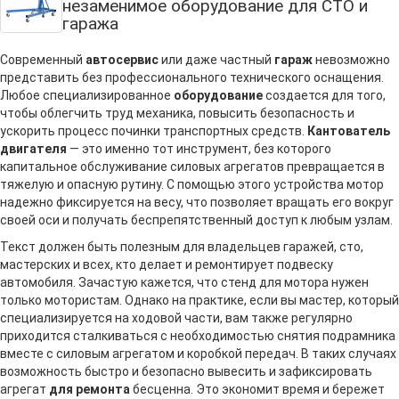
незаменимое оборудование для СТО и
гаража
Современный
автосервис
или даже частный
гараж
невозможно
представить без профессионального технического оснащения.
Любое специализированное
оборудование
создается для того,
чтобы облегчить труд механика, повысить безопасность и
ускорить процесс починки транспортных средств.
Кантователь
двигателя
— это именно тот инструмент, без которого
капитальное обслуживание силовых агрегатов превращается в
тяжелую и опасную рутину. С помощью этого устройства мотор
надежно фиксируется на весу, что позволяет вращать его вокруг
своей оси и получать беспрепятственный доступ к любым узлам.
Текст должен быть полезным для владельцев гаражей, сто,
мастерских и всех, кто делает и ремонтирует подвеску
автомобиля. Зачастую кажется, что стенд для мотора нужен
только мотористам. Однако на практике, если вы мастер, который
специализируется на ходовой части, вам также регулярно
приходится сталкиваться с необходимостью снятия подрамника
вместе с силовым агрегатом и коробкой передач. В таких случаях
возможность быстро и безопасно вывесить и зафиксировать
агрегат
для ремонта
бесценна. Это экономит время и бережет