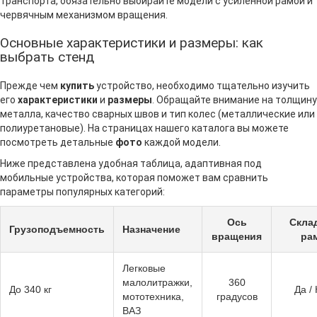
транспорта, обязательно выбирайте модели с усиленной рамой и
червячным механизмом вращения.
Основные характеристики и размеры: как
выбрать стенд
Прежде чем
купить
устройство, необходимо тщательно изучить
его
характеристики
и
размеры
. Обращайте внимание на толщину
металла, качество сварных швов и тип колес (металлические или
полиуретановые). На страницах нашего каталога вы можете
посмотреть детальные
фото
каждой модели.
Ниже представлена удобная таблица, адаптивная под
мобильные устройства, которая поможет вам сравнить
параметры популярных категорий:
Ось
Скла
Грузоподъемность
Назначение
вращения
ра
Легковые
малолитражки,
360
До 340 кг
Да /
мототехника,
градусов
ВАЗ