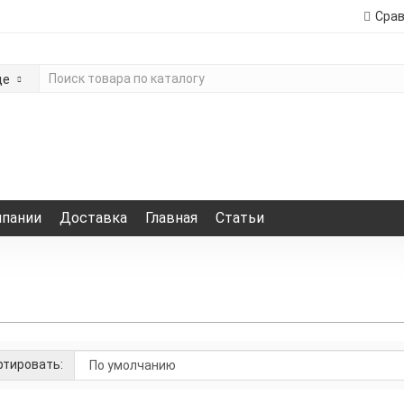
Сра
де
мпании
Доставка
Главная
Статьи
тировать: