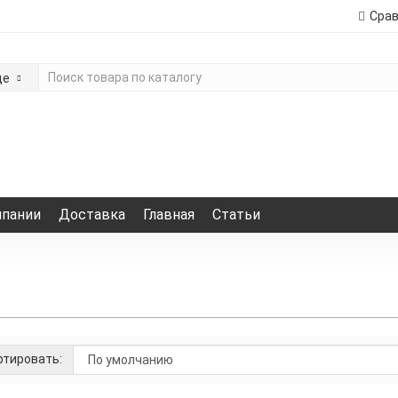
Сра
де
мпании
Доставка
Главная
Статьи
тировать: