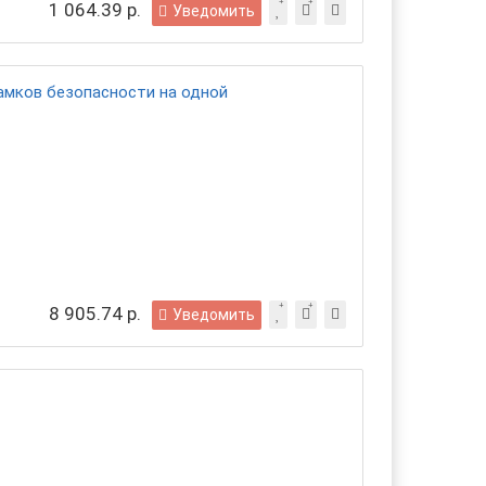
1 064.39 р.
Уведомить
амков безопасности на одной
8 905.74 р.
Уведомить