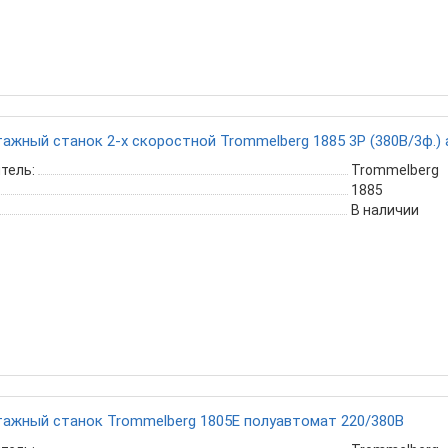
жный станок 2-х скоростной Trommelberg 1885 3Р (380В/3ф.)
тель:
Trommelberg
1885
В наличии
ажный станок Trommelberg 1805E полуавтомат 220/380В