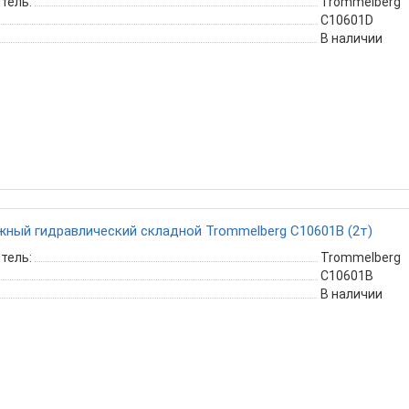
тель:
Trommelberg
C10601D
В наличии
жный гидравлический складной Trommelberg C10601B (2т)
тель:
Trommelberg
C10601B
В наличии