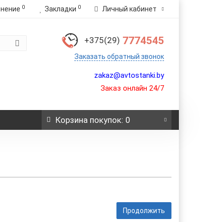
0
0
внение
Закладки
Личный кабинет
7774545
+375(29)
Заказать обратный звонок
zakaz@avtostanki.by
Заказ онлайн 24/7
Корзина
покупок
: 0
Продолжить