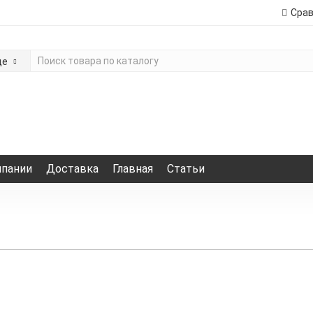
Сра
де
мпании
Доставка
Главная
Статьи