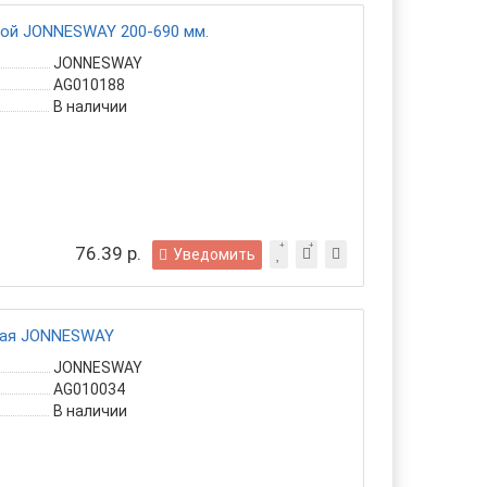
кой JONNESWAY 200-690 мм.
JONNESWAY
AG010188
В наличии
76.39 р.
Уведомить
кая JONNESWAY
JONNESWAY
AG010034
В наличии