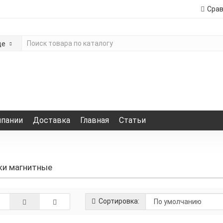
Сра
де
мпании
Доставка
Главная
Статьи
ки магнитные
Сортировка: