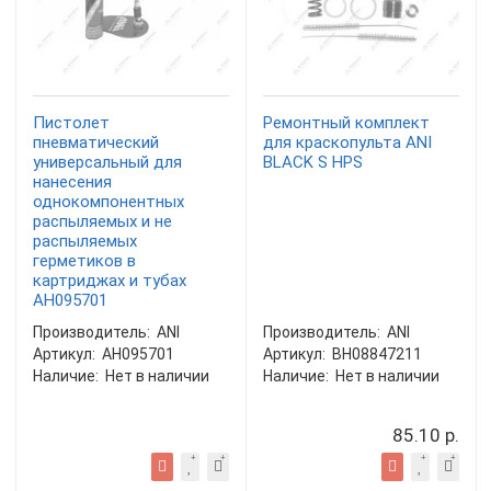
Пистолет
Ремонтный комплект
пневматический
для краскопульта ANI
универсальный для
BLACK S HPS
нанесения
однокомпонентных
распыляемых и не
распыляемых
герметиков в
картриджах и тубах
AH095701
Производитель:
ANI
Производитель:
ANI
Артикул:
AH095701
Артикул:
BH08847211
Наличие:
Нет в наличии
Наличие:
Нет в наличии
85.10 р.