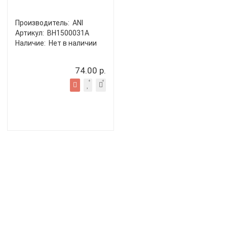
Производитель:
ANI
Артикул:
BH1500031A
Наличие:
Нет в наличии
74.00 р.
Показано с 1 по 19 из 19 (всего 1 страниц)
Рассрочка лизинг
О компании
Доставка
Более 20-ти лет успешной работы.