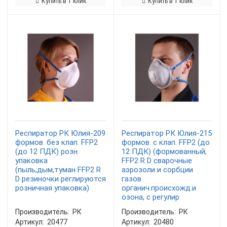
Купить в 1 клик
Купить в 1 клик
Респиратор РК Юлия-209
Респиратор РК Юлия-215
формов. без клап. FFP2
формов. с клап. FFP2 (до
(до 12 ПДК) розн.
12 ПДК) (формованный,
упаковка
FFP2 R D сварочные
(пыль,дым,туман FFP2 R
аэрозоли и сорбции
D резиночки реглируются
газов
розничная упаковка)
органич.происхожд.и
озона, с регулир
Производитель:
РК
Производитель:
РК
Артикул:
20477
Артикул:
20480