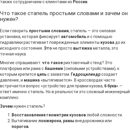
также сотрудничаем с клиентами из
России
.
Что такое стапель простыми словами и зачем он
нужен?
Если говорить
простыми словами
, стапель — это силовая
установка, которая фиксирует
автомобиль
и с помощью
гидравлики растягивает поврежденные элементы
кузова
до их
исходного состояния.
Это
не просто
вытяжка
металла, это
точная наука.
Многие спрашивают:
что такое
рихтовочный стенд? Это
платформа или рама с
башнями
(силовыми устройствами), к
которым крепится
цепь
с захватом.
Гидроцилиндр
создает
давление, и
машина
«вытягивается». В кроссвордах часто
встречается вопрос «устройство для правки кузова,
6 букв
» —
ответ именно стапель. Но в реальности это сложный инженерный
комплекс.
Зачем
нужен стапель?
Восстановление геометрии кузовов
любой сложности.
Вытягивание
лонжерона
,
рамы
внедорожника или
порогов
.