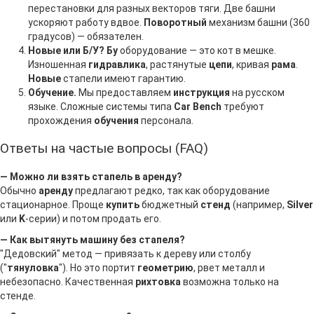
перестановки для разных векторов тяги. Две башни
ускоряют работу вдвое.
Поворотный
механизм башни (360
градусов) — обязателен.
Новые или Б/У?
Бу
оборудование — это кот в мешке.
Изношенная
гидравлика
, растянутые
цепи
, кривая
рама
.
Новые
стапели имеют гарантию.
Обучение.
Мы предоставляем
инструкция
на русском
языке. Сложные системы типа
Car Bench
требуют
прохождения
обучения
персонала.
Ответы на частые вопросы (FAQ)
— Можно ли взять стапель в аренду?
Обычно
аренду
предлагают редко, так как оборудование
стационарное. Проще
купить
бюджетный
стенд
(например,
Silver
или
K
-серии) и потом продать его.
— Как вытянуть машину без стапеля?
"Дедовский" метод — привязать к дереву или столбу
("
тянуловка
"). Но это портит
геометрию
, рвет металл и
небезопасно. Качественная
рихтовка
возможна только на
стенде.