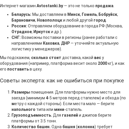
Интернет-магазин
Avtostanki.by
— это не только
продажа
.
Беларусь:
Мы доставляем в
Минск
,
Гомель
,
Бобруйск
,
Барановичи
,
Новополоцк
и любой другой
город
.
Россия:
Отправляем оборудование в города РФ (Москва,
Отрадное
,
Иркутск
и др.).
СНГ:
Возможны поставки в регионы (ранее работали с
направлениями
Каховка
,
ДНР
— уточняйте актуальную
логистику у менеджеров).
Мы подскажем,
сколько стоит
доставка, какой
вес
у
оборудования (например, платформа весит около
2000
кг), и как
его
поставить
в цеху.
Советы эксперта: как не ошибиться при покупке
Размеры
помещения. Для платформы нужно место для
заезда (минимум
4
-5 метров перед стапелем) и обхода (по
м
етру с каждой стороны). Если места мало — берите
напольного
типа или
мини
-стапель.
Грузоподъемность.
Для
газелей
и джипов берите
платформы от 3.5 тонн.
Количество башен.
Одна
башня
(
колонна
) требует