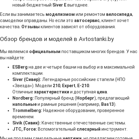
новый бюджетный
Siver
E
выгоднее.
Если вы занимаетесь
моделизмом
или ремонтом
велосипеда
,
самоделки оправданы. Но если это
автосервис
, клиент хочет
качества.
Отзывы
клиентов зависят от оборудования.
Обзор брендов и моделей в Avtostanki.by
Мы являемся
официальным
поставщиком многих брендов. У нас
вы найдете:
ESBerg
на две и четыре башни на выбор и в максимальной
комплектации.
Siver (Сивер):
Легендарные российские стапели (НПО
«Звезда»). Модели
210
,
Expert
,
E-210
.
Отличные
характеристики
и доступная
цена
.
Nordberg:
Популярный бренд (
Норберг
), предлагающий
напольные
и рамные решения (например,
Bas13
).
Trommelberg:
Надежное оборудование, проверенное
временем.
Sivik (Сивик):
Качественные отечественные системы.
JTC, Force:
Вспомогательный
слесарный
инструмент.
Мы не продаем самодельные
чертежи
, но предлагаем готовые