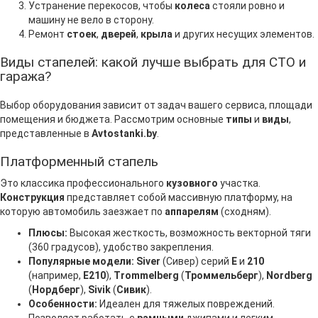
Устранение перекосов, чтобы
колеса
стояли ровно и
машину не вело в сторону.
Ремонт
стоек
,
дверей
,
крыла
и других несущих элементов.
Виды стапелей: какой лучше выбрать для СТО и
гаража?
Выбор оборудования зависит от задач вашего сервиса, площади
помещения и бюджета. Рассмотрим основные
типы
и
виды
,
представленные в
Avtostanki.by
.
Платформенный стапель
Это классика профессионального
кузовного
участка.
Конструкция
представляет собой массивную платформу, на
которую автомобиль заезжает по
аппарелям
(сходням).
Плюсы:
Высокая жесткость, возможность векторной тяги
(360 градусов), удобство закрепления.
Популярные модели:
Siver
(Сивер) серий
E
и
210
(например,
E210
),
Trommelberg
(
Троммельберг
),
Nordberg
(
Нордберг
),
Sivik
(
Сивик
).
Особенности:
Идеален для тяжелых повреждений.