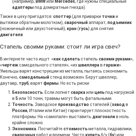
(например,
BMW
или
Mercedes
, где нужны специальные
адаптеры
под домкратные гнезда).
Также в цеху пригодятся:
споттер
(для приварки
точки
и
вытяжки обратным молотком),
сварочный
аппарат,
подъемник
(ножничный или двухстоечный),
кран
(
гусь
) для снятия
двигателя
.
Стапель своими руками: стоит ли игра свеч?
В интернете часто ищут: «
как сделать
стапель
своими руками
»,
«
чертеж
самодельного стапеля», «из
швеллера
в
гараже
».
Умельцы варят конструкции из металла, пытаясь сэкономить.
Конечно,
самодельный
стенд возможен. Берут швеллер,
двутавр,
труб
, варят
фермы
. Но есть риски:
Безопасность.
Если лопнет
сварка
или
цепь
под нагрузкой
в
5
или 10 тонн, травмы могут быть фатальными.
Точность.
Заводское
производство
стапелей (
завод
в
России
, Италии или Китае) гарантирует плоскостность
платформы. На «самопале» выставить
диагонали
в ноль
крайне сложно.
Экономика.
Посчитайте
стоимость
металла, гидравлики,
сварочных
работ и времени. Часто
купить
б/у (
бу
) или