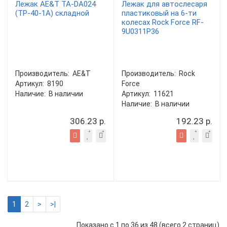
Лежак AE&T TA-DA024
Лежак для автослесаря
(TP-40-1A) складной
пластиковый на 6-ти
колесах Rock Force RF-
9U0311P36
Производитель:
AE&T
Производитель:
Rock
Артикул:
8190
Force
Наличие:
В наличии
Артикул:
11621
Наличие:
В наличии
306.23 р.
192.23 р.
1
2
>
>|
Показано с 1 по 36 из 48 (всего 2 страниц)