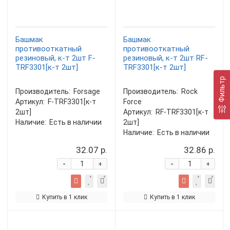
Башмак
Башмак
противооткатный
противооткатный
резиновый, к-т 2шт F-
резиновый, к-т 2шт RF-
TRF3301[к-т 2шт]
TRF3301[к-т 2шт]
Фильтр
Производитель:
Forsage
Производитель:
Rock
Артикул:
F-TRF3301[к-т
Force
2шт]
Артикул:
RF-TRF3301[к-т
Наличие:
Есть в наличии
2шт]
Наличие:
Есть в наличии
32.07 р.
32.86 р.
-
-
+
+
Купить в 1 клик
Купить в 1 клик