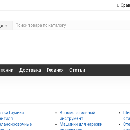
Сра
де
мпании
Доставка
Главная
Статьи
атки Грузики
Вспомогательный
Ши
ентиля
инструмент
ст
алансировочные
Машинки для нарезки
Сте