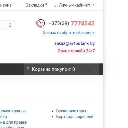
0
0
внение
Закладки
Личный кабинет
7774545
+375(29)
Заказать обратный звонок
zakaz@avtostanki.by
Заказ онлайн 24/7
Корзина
покупок
: 0
номонтажные
Вулканизаторы
анки
Борторасширители
нд для правки