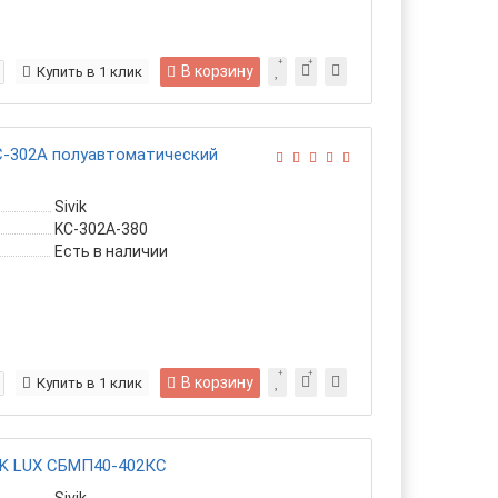
В корзину
Купить в 1 клик
C-302A полуавтоматический
Sivik
KC-302A-380
Есть в наличии
В корзину
Купить в 1 клик
K LUX СБМП40-402КС