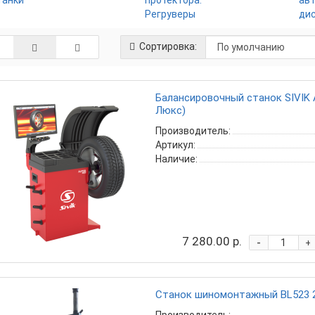
танки
протектора.
ав
Регруверы
ди
Сортировка:
Балансировочный станок SIVIK
Люкс)
Производитель:
Артикул:
Наличие:
7 280.00 р.
-
+
Станок шиномонтажный BL523 2