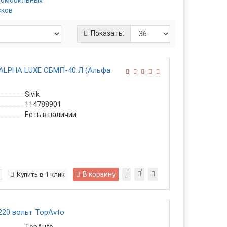
томобильных
сков
Показать:
 ALPHA LUXE СБМП-40 Л (Альфа
Sivik
114788901
Есть в наличии
В корзину
Купить в 1 клик
20 вольт TopAvto