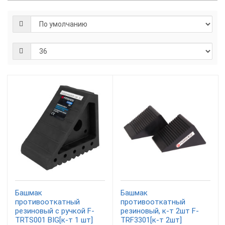
Башмак
Башмак
противооткатный
противооткатный
резиновый с ручкой F-
резиновый, к-т 2шт F-
TRTS001 BIG[к-т 1 шт]
TRF3301[к-т 2шт]