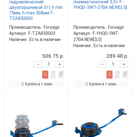
гидравлический
пневматический 3,5т F-
двухпоршневой 3т( h min
YHQD-3WT-270A NEW[3,5]
75мм, h max 508мм F-
TZA830003
Производитель:
Forsage
Производитель:
Forsage
Артикул:
F-TZA830003
Артикул:
F-YHQD-3WT-
Наличие:
Есть в наличии
270A NEW[3,5]
Наличие:
Есть в наличии
506.75 р.
289.48 р.
-
-
+
+
Купить в 1 клик
Купить в 1 клик