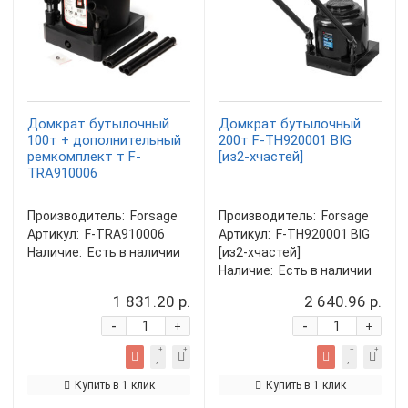
Домкрат бутылочный
Домкрат бутылочный
100т + дополнительный
200т F-TH920001 BIG
ремкомплект т F-
[из2-хчастей]
TRA910006
Производитель:
Forsage
Производитель:
Forsage
Артикул:
F-TRA910006
Артикул:
F-TH920001 BIG
Наличие:
Есть в наличии
[из2-хчастей]
Наличие:
Есть в наличии
1 831.20 р.
2 640.96 р.
-
-
+
+
Купить в 1 клик
Купить в 1 клик