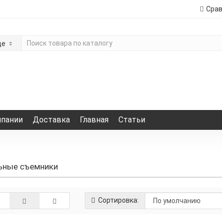
Сра
де
мпании
Доставка
Главная
Статьи
ьные съемники
Сортировка: