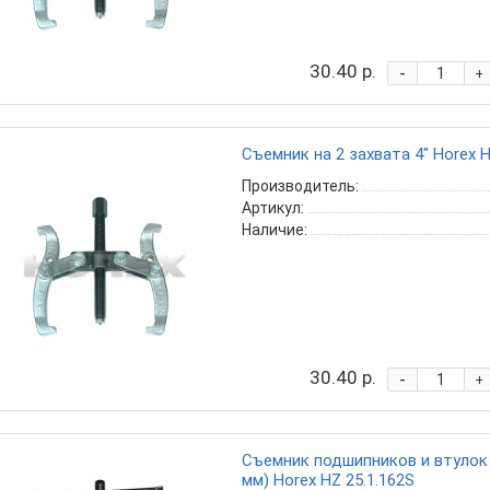
30.40 р.
-
+
Съемник на 2 захвата 4" Horex H
Производитель:
Артикул:
Наличие:
30.40 р.
-
+
Съемник подшипников и втулок 
мм) Horex HZ 25.1.162S