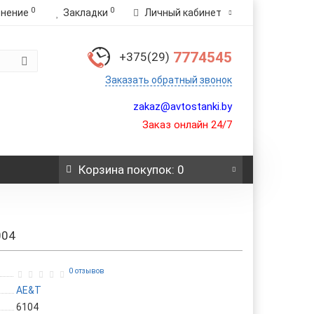
0
0
внение
Закладки
Личный кабинет
7774545
+375(29)
Заказать обратный звонок
zakaz@avtostanki.by
Заказ онлайн 24/7
Корзина
покупок
: 0
004
0 отзывов
AE&T
6104