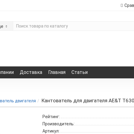
Сра
де
мпании
Доставка
Главная
Статьи
Кантователь для двигателя AE&T Т63
ватель двигателя
Рейтинг:
Производитель:
Артикул: