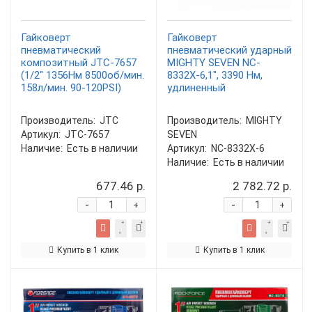
Гайковерт
Гайковерт
пневматический
пневматический ударный
композитный JTC-7657
MIGHTY SEVEN NC-
(1/2" 1356Нм 8500об/мин.
8332X-6,1", 3390 Нм,
158л/мин. 90-120PSI)
удлиненный
Производитель:
JTC
Производитель:
MIGHTY
Артикул:
JTC-7657
SEVEN
Наличие:
Есть в наличии
Артикул:
NC-8332X-6
Наличие:
Есть в наличии
677.46 р.
2 782.72 р.
-
-
+
+
Купить в 1 клик
Купить в 1 клик