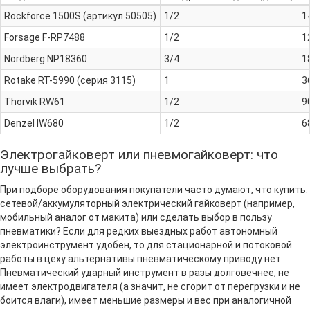
Rockforce 1500S (артикул 50505)
1/2
1
Forsage F-RP7488
1/2
1
Nordberg NP18360
3/4
1
Rotake RT-5990 (серия 3115)
1
3
Thorvik RW61
1/2
9
Denzel IW680
1/2
6
Электрогайковерт или пневмогайковерт: что
лучше выбрать?
При подборе оборудования покупатели часто думают, что купить:
сетевой/аккумуляторный электрический гайковерт (например,
мобильный аналог от макита) или сделать выбор в пользу
пневматики? Если для редких выездных работ автономный
электроинструмент удобен, то для стационарной и потоковой
работы в цеху альтернативы пневматическому приводу нет.
Пневматический ударный инструмент в разы долговечнее, не
имеет электродвигателя (а значит, не сгорит от перегрузки и не
боится влаги), имеет меньшие размеры и вес при аналогичной