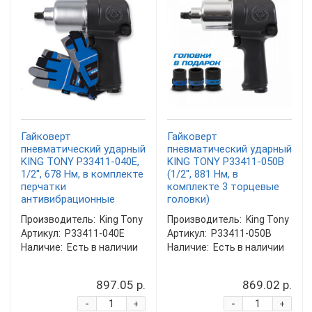
Гайковерт
Гайковерт
пневматический ударный
пневматический ударный
KING TONY P33411-040E,
KING TONY P33411-050B
1/2", 678 Нм, в комплекте
(1/2", 881 Нм, в
перчатки
комплекте 3 торцевые
антивибрационные
головки)
Производитель:
King Tony
Производитель:
King Tony
Артикул:
P33411-040E
Артикул:
P33411-050B
Наличие:
Есть в наличии
Наличие:
Есть в наличии
897.05 р.
869.02 р.
-
-
+
+