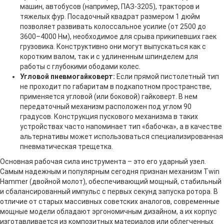
машин, автобусов (например, ПАЗ-3205), тракторов и
тяжелых фур. Посадочный квадрат размером 1 дюйм
позволяет развивать колоссальное усилие (от 2500 до
3600–4000 Нм), необходимое для срыва прикипевших гаек
грузовика. Конструктивно они могут выпускаться как с
коротким валом, так и с удлиненным шпинделем для
работы с глубокими ободами колес.
Угловой пневмогайковерт:
Если прямой пистолетный тип
не проходит по габаритам в подкапотном пространстве,
применяется угловой (или боковой) гайковерт. В нем
передаточный механизм расположен под углом 90
градусов. Конструкция пускового механизма в таких
устройствах часто напоминает тип «бабочка», а в качестве
альтернативы может использоваться специализированная
пневматическая трещетка.
Основная рабочая сила инструмента – это его ударный узел.
Самым надежным и популярным сегодня признан механизм Twin
Hammer (двойной молот), обеспечивающий мощный, стабильный
и сбалансированный импульс с первых секунд запуска ротора. В
отличие от старых массивных советских аналогов, современные
мощные модели обладают эргономичным дизайном, а их корпус
изготавливается из композитных материалов или облегченных