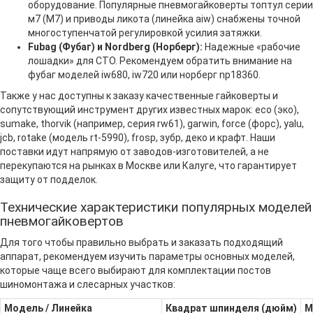
оборудование. Популярные пневмогайковерты топтул серии
м7 (M7) и приводы ликота (линейка aiw) снабжены точной
многоступенчатой регулировкой усилия затяжки.
Fubag (Фубаг) и Nordberg (Норберг):
Надежные «рабочие
лошадки» для СТО. Рекомендуем обратить внимание на
фубаг моделей iw680, iw720 или норберг np18360.
Также у нас доступны к заказу качественные гайковерты и
сопутствующий инструмент других известных марок: eco (эко),
sumake, thorvik (например, серия rw61), garwin, force (форс), yalu,
jcb, rotake (модель rt-5990), frosp, зубр, деко и крафт. Наши
поставки идут напрямую от заводов-изготовителей, а не
перекупаются на рынках в Москве или Калуге, что гарантирует
защиту от подделок.
Технические характеристики популярных моделей
пневмогайковертов
Для того чтобы правильно выбрать и заказать подходящий
аппарат, рекомендуем изучить параметры основных моделей,
которые чаще всего выбирают для комплектации постов
шиномонтажа и слесарных участков:
Модель / Линейка
Квадрат шпинделя (дюйм)
М