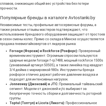
сплавов, снижающих общий вес устройства без потери
прочности.
Популярные бренды в каталоге Avtostanki.by
Независимые тесты, профильные автосервисные форумы, а
также реальные отзывы мастеров подтверждают, что
использование брендового оборудования защищает от простоев
в сезон смены колес. Прямо со склада в Минске осуществляется
продажа пневмогайковертов от лидеров рынка:
Forsage (Форсаж) и Rockforce (Рокфорс):
Проверенный
временем инструмент. Огромным спросом пользуются
ударные модели forsage f-rp7488, мощный rockforce 1500s
(узнаваемый артикул 50505), а также линейка под квадрат
3/4 дюйма с маркировкой 980s. Инструменты бренда
рокфорсе отлично держат рабочее давление воздуха и
подходят для интенсивных нагрузок.
Jonnesway (Джонсвей) и JTC:
Премиальный тайваньский
сегмент. Модели от джонсвей и jtc выбирают за
безупречную точность сборки и долговечность роторной
группы.
Toptul (Топтул) и Licota (Ликота):
Профессиональное