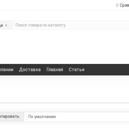
Сра
де
мпании
Доставка
Главная
Статьи
тировать: