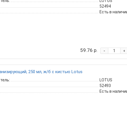
тель:
LOTUS
52494
Есть в наличи
59.76 р.
-
+
анизирующий, 250 мл, ж/б с кистью Lotus
тель:
LOTUS
52493
Есть в наличи