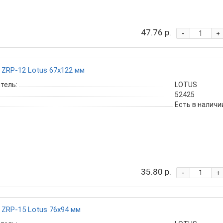
47.76 р.
-
+
ZRP-12 Lotus 67х122 мм
тель:
LOTUS
52425
Есть в наличи
35.80 р.
-
+
ZRP-15 Lotus 76х94 мм