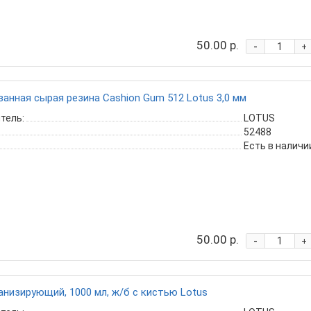
50.00 р.
-
+
анная сырая резина Cashion Gum 512 Lotus 3,0 мм
тель:
LOTUS
52488
Есть в наличи
50.00 р.
-
+
анизирующий, 1000 мл, ж/б с кистью Lotus