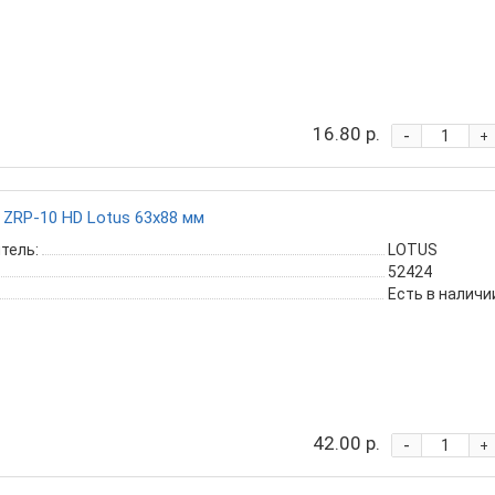
16.80 р.
-
+
ZRP-10 HD Lotus 63х88 мм
тель:
LOTUS
52424
Есть в наличи
42.00 р.
-
+