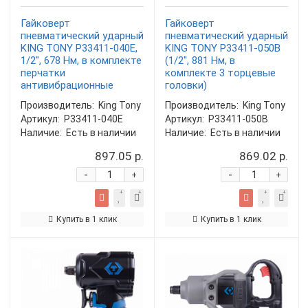
Гайковерт
Гайковерт
пневматический ударный
пневматический ударный
KING TONY P33411-040E,
KING TONY P33411-050B
1/2", 678 Нм, в комплекте
(1/2", 881 Нм, в
перчатки
комплекте 3 торцевые
антивибрационные
головки)
Производитель:
King Tony
Производитель:
King Tony
Артикул:
P33411-040E
Артикул:
P33411-050B
Наличие:
Есть в наличии
Наличие:
Есть в наличии
897.05 р.
869.02 р.
-
-
+
+
Купить в 1 клик
Купить в 1 клик