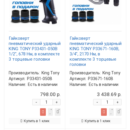
Гайковерт
Гайковерт
пневматический ударный
пневматический ударный
KING TONY P33431-050B
KING TONY P33671-160B,
1/2", 678 Нм, в комплекте
3/4", 2170 Нм, в
3 торцевые головки
комплекте 3 торцевые
головки
Производитель:
King Tony
Производитель:
King Tony
Артикул:
P33431-050B
Артикул:
P33671-160B
Наличие:
Есть в наличии
Наличие:
Есть в наличии
798.00 р.
3 438.69 р.
-
-
+
+
Купить в 1 клик
Купить в 1 клик