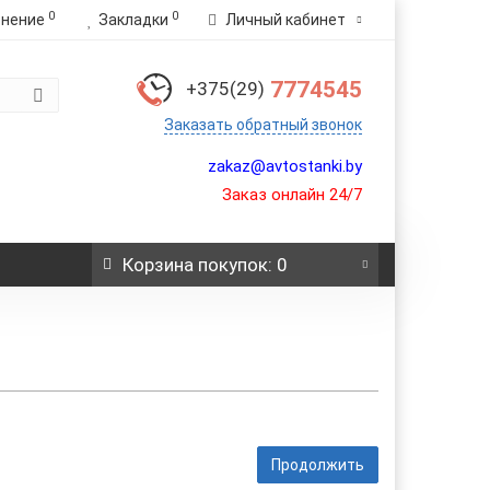
0
0
внение
Закладки
Личный кабинет
7774545
+375(29)
Заказать обратный звонок
zakaz@avtostanki.by
Заказ онлайн 24/7
Корзина
покупок
: 0
Продолжить