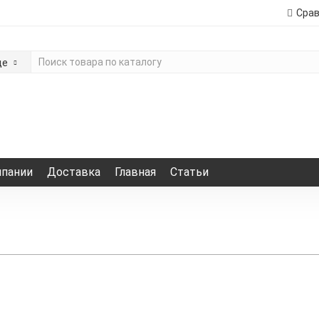
Сра
де
мпании
Доставка
Главная
Статьи