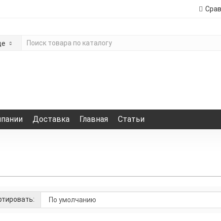
Сра
де
мпании
Доставка
Главная
Статьи
тировать: