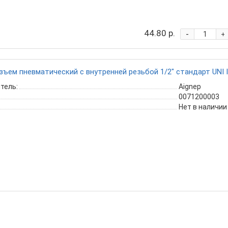
44.80 р.
-
+
ъем пневматический с внутренней резьбой 1/2" стандарт UNI I
тель:
Aignep
0071200003
Нет в наличии