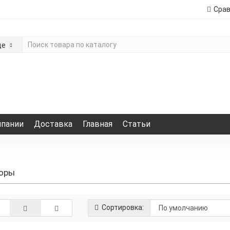
Сра
де
мпании
Доставка
Главная
Статьи
соры
Сортировка: