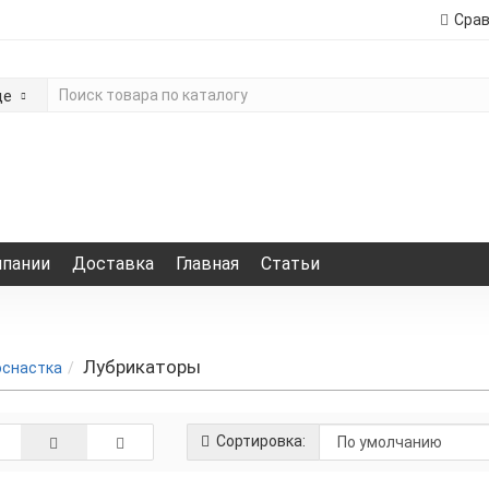
Сра
де
мпании
Доставка
Главная
Статьи
Лубрикаторы
снастка
Сортировка: