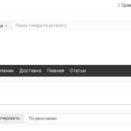
Сра
де
мпании
Доставка
Главная
Статьи
тировать: