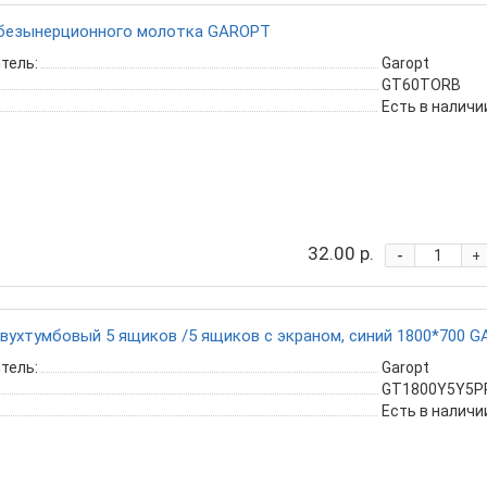
 безынерционного молотка GAROPT
тель:
Garopt
GT60TORB
Есть в наличи
32.00 р.
-
+
вухтумбовый 5 ящиков /5 ящиков с экраном, синий 1800*700 G
тель:
Garopt
GT1800Y5Y5PP
Есть в наличи