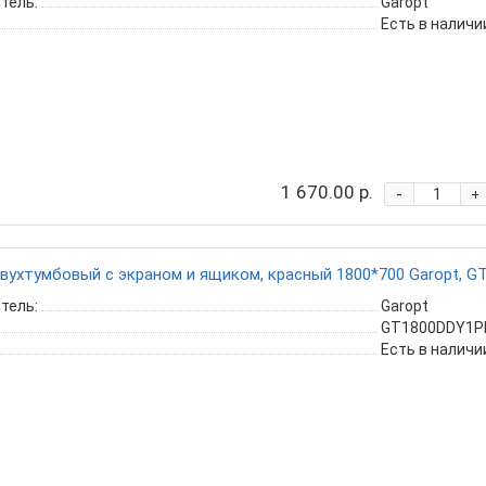
тель:
Garopt
Есть в наличи
1 670.00 р.
-
+
вухтумбовый с экраном и ящиком, красный 1800*700 Garopt, G
тель:
Garopt
GT1800DDY1PP
Есть в наличи