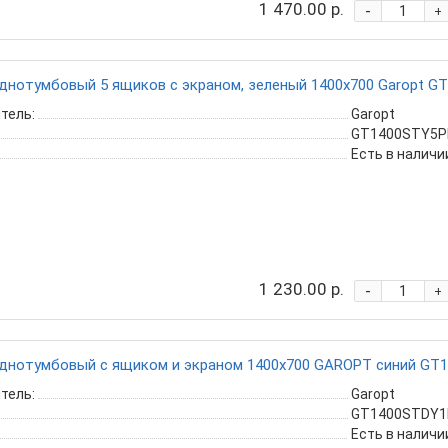
1 470.00 р.
-
+
днотумбовый 5 ящиков с экраном, зеленый 1400x700 Garopt G
тель:
Garopt
GT1400STY5PP
Есть в наличи
1 230.00 р.
-
+
днотумбовый с ящиком и экраном 1400x700 GAROPT синий GT1
тель:
Garopt
GT1400STDY1P
Есть в наличи