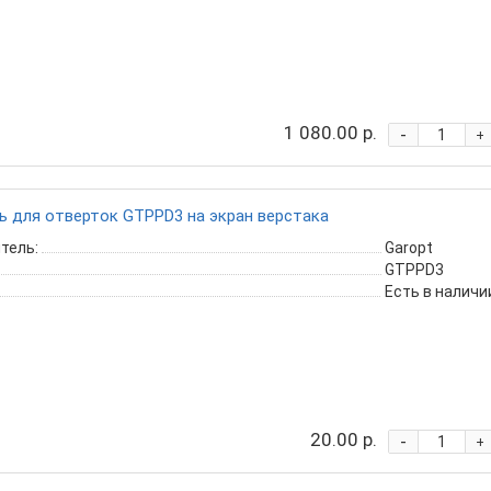
1 080.00 р.
-
+
 для отверток GTPPD3 на экран верстака
тель:
Garopt
GTPPD3
Есть в наличи
20.00 р.
-
+