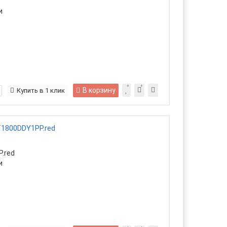
и
В корзину
Купить в 1 клик
T1800DDY1PP.red
.red
и