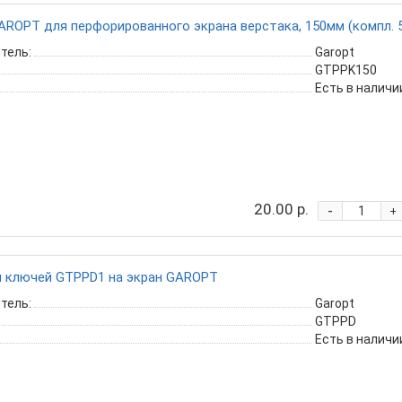
ROPT для перфорированного экрана верстака, 150мм (компл. 
тель:
Garopt
GTPPK150
Есть в наличи
20.00 р.
-
+
я ключей GTPPD1 на экран GAROPT
тель:
Garopt
GTPPD
Есть в наличи