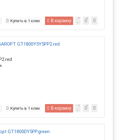
В корзину
Купить в 1 клик
 GAROPT GT1800Y5Y5PP2.red
2.red
и
В корзину
Купить в 1 клик
opt GT1800DY5PP.green