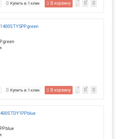
В корзину
Купить в 1 клик
T1400STY5PP.green
.green
и
В корзину
Купить в 1 клик
400STDY1PP.blue
P.blue
и