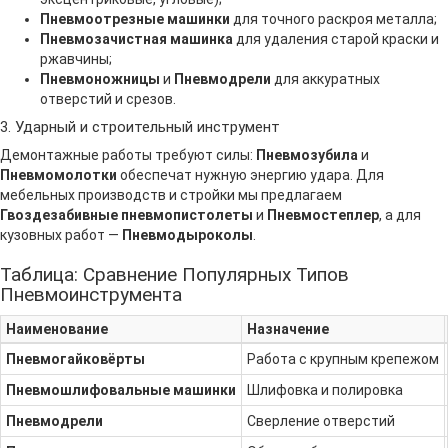
Пневмоотрезные машинки
для точного раскроя металла;
Пневмозачистная машинка
для удаления старой краски и
ржавчины;
Пневмоножницы
и
Пневмодрели
для аккуратных
отверстий и срезов.
3. Ударный и строительный инструмент
Демонтажные работы требуют силы:
Пневмозубила
и
Пневмомолотки
обеспечат нужную энергию удара. Для
мебельных производств и стройки мы предлагаем
Гвоздезабивные пневмопистолеты
и
Пневмостеплер
, а для
кузовных работ —
Пневмодыроколы
.
Таблица: Сравнение Популярных Типов
Пневмоинструмента
Наименование
Назначение
Пневмогайковёрты
Работа с крупным крепежом
Пневмошлифовальные машинки
Шлифовка и полировка
Пневмодрели
Сверление отверстий