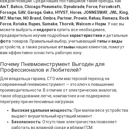
каждой позиции. Среди наших поставщиков такие бренды, как
AmT
,
Bahco
,
Chicago Pneumatic
,
Dynabrade
,
Force
,
Forcekraft
,
Forsage
,
GAV
,
Garage
,
Geko
,
HYVST
,
Horex
,
JONNESWAY
,
JWL
,
King
,
M7
,
Marten
,
NO Brand
,
Ombra
,
Partner
,
Prowin
,
Rehau
,
Remeza
,
Rock
Force
,
Rotake
,
Rupes
,
Sumake
,
Thorvik
,
Walcom
и
Норм
. У нас вы
можете выбрать и
недорого
купить все необходимое,
предварительно изучив подробные
характеристики
и детальные
фото
товаров. Правильный выбор, учитывающий
типы
и
виды
устройств, а также реальные
отзывы
наших клиентов, помогут
вам эффективно оснастить рабочую зону.
Почему Пневмоинструмент Выгоден для
Профессионалов и Любителей?
Для владельца гаража, СТО или мастерской переход на
современный пневмоинструмент — это ключ к повышению
производительности. В отличие от электрических аналогов,
такое оборудование легче, компактнее и не подвержено
перегреву при интенсивных нагрузках.
Высокая удельная мощность:
При малом весе устройства
выдают внушительный крутящий момент.
Безопасность:
Отсутствие электричества позволяет
работать во влажной среде и вблизи ГСМ.