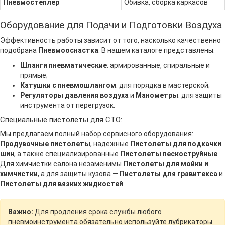
Пневмостеплер
Обивка, сборка каркасов
Оборудование для Подачи и Подготовки Воздуха
Эффективность работы зависит от того, насколько качественно
подобрана
Пневмооснастка
. В нашем каталоге представлены:
Шланги пневматические
: армированные, спиральные и
прямые;
Катушки с пневмошлангом
: для порядка в мастерской;
Регуляторы давления воздуха
и
Манометры
: для защиты
инструмента от перегрузок.
Специальные пистолеты для СТО:
Мы предлагаем полный набор сервисного оборудования:
Продувочные пистолеты
, надежные
Пистолеты для подкачки
шин
, а также специализированные
Пистолеты пескоструйные
.
Для химчистки салона незаменимы
Пистолеты для мойки и
химчистки
, а для защиты кузова —
Пистолеты для гравитекса
и
Пистолеты для вязких жидкостей
.
Важно:
Для продления срока службы любого
пневмоинструмента обязательно используйте лубрикаторы