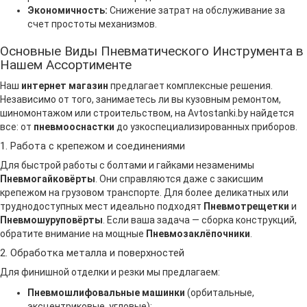
Экономичность:
Снижение затрат на обслуживание за
счет простоты механизмов.
Основные Виды Пневматического Инструмента в
Нашем Ассортименте
Наш
интернет магазин
предлагает комплексные решения.
Независимо от того, занимаетесь ли вы кузовным ремонтом,
шиномонтажом или строительством, на Avtostanki.by найдется
все: от
пневмооснастки
до узкоспециализированных приборов.
1. Работа с крепежом и соединениями
Для быстрой работы с болтами и гайками незаменимы
Пневмогайковёрты
. Они справляются даже с закисшим
крепежом на грузовом транспорте. Для более деликатных или
труднодоступных мест идеально подходят
Пневмотрещетки
и
Пневмошуруповёрты
. Если ваша задача — сборка конструкций,
обратите внимание на мощные
Пневмозаклёпочники
.
2. Обработка металла и поверхностей
Для финишной отделки и резки мы предлагаем:
Пневмошлифовальные машинки
(орбитальные,
эксцентриковые, угловые);