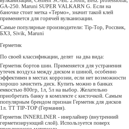
вулканизации
,
Cement
SC
-
BL
230
ml
,
BHZ professional
,
GA
-250.
Maruni SUPER VALKARN G. Ес
ли на
баночке стоит метка «Термо», значит такой клей
применяется для горячей вулканизации.
Самые популярные производители:
Tip
-
Top
, Россвик,
БХЗ,
Sivik
,
Maruni
Герметик
По своей классификации, делят на два вида:
Герметик бортов шин. Применяется
для устранения
утечек
воздуха
между диском
и
шин
ой, особенно
эффективен в местах коррозии, если нет возможности
хорошо зачистить диск. Купить можно в банках
емкостью 800гр, 1л, 5л на выбор. Желательно
приобретать банку в комплекте с кисточкой. Самым
популярным брендом признан
Герметик для дисков
1л. ТТ TIP-TOP (Германия)
.
Герметик
INNERLINER
-
инерлайнер (внутренний
герметизирующий слой)
. Используется поверх
приклеенного материала.