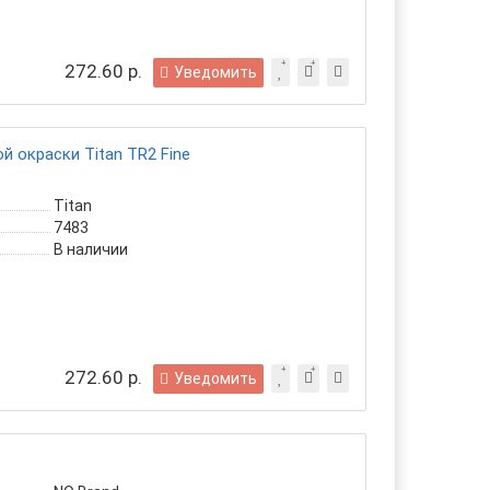
272.60 р.
Уведомить
 окраски Titan TR2 Fine
Titan
7483
В наличии
272.60 р.
Уведомить