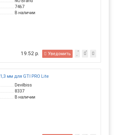
NO Brand
7467
В наличии
19.52 р.
Уведомить
,3 мм для GTI PRO Lite
Devilbiss
8337
В наличии