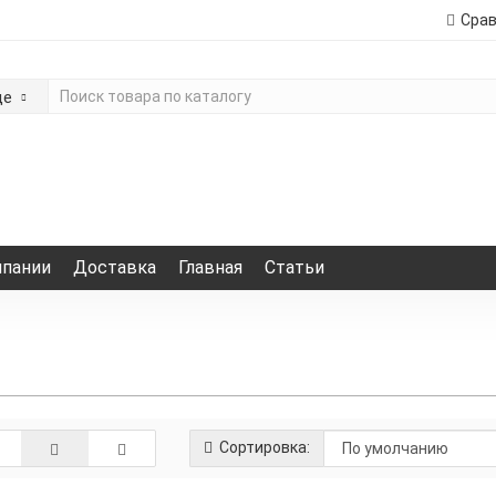
Сра
де
мпании
Доставка
Главная
Статьи
Сортировка: