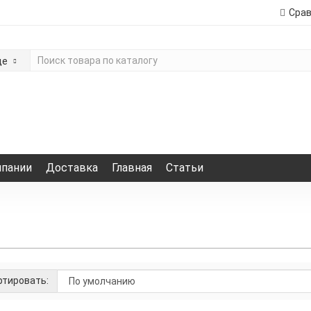
Сра
де
мпании
Доставка
Главная
Статьи
тировать: