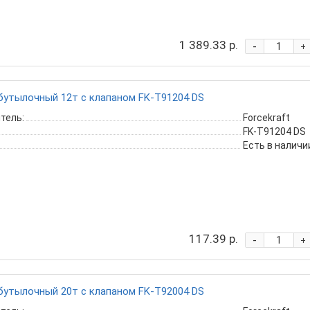
1 389.33 р.
-
+
утылочный 12т с клапаном FK-T91204 DS
тель:
Forcekraft
FK-T91204 DS
Есть в наличи
117.39 р.
-
+
утылочный 20т с клапаном FK-T92004 DS