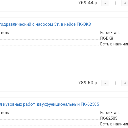
769.44 р.
-
+
идравлический с насосом 5т, в кейсе FK-DK8
тель:
Forcekraft
FK-DK8
Есть в наличи
789.60 р.
-
+
я кузовных работ двухфункциональный FK-62505
тель:
Forcekraft
FK-62505
Есть в наличи