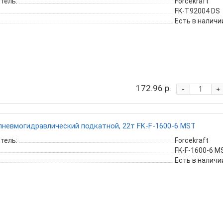
тель:
Forcekraft
FK-T92004 DS
Есть в наличи
172.96 р.
-
+
невмогидравлический подкатной, 22т FK-F-1600-6 MST
тель:
Forcekraft
FK-F-1600-6 M
Есть в наличи