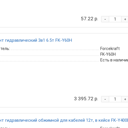
57.22 р.
-
+
т гидравлический 3в1 6.5т FK-Y60H
тель:
Forcekraft
FK-Y60H
Есть в наличи
3 395.72 р.
-
+
т гидравлический обжимной для кабелей 12т, в кейсе FK-Y400