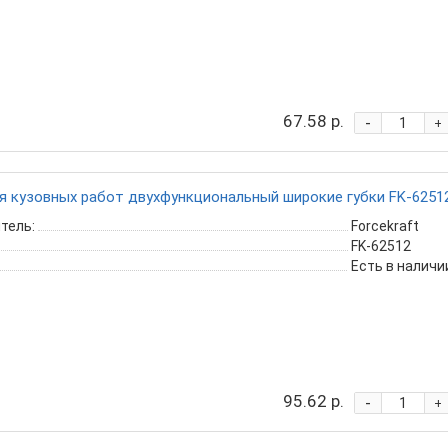
67.58 р.
-
+
я кузовных работ двухфункциональный широкие губки FK-6251
тель:
Forcekraft
FK-62512
Есть в наличи
95.62 р.
-
+