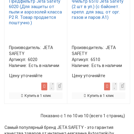
Предфильтр Jeta Safety
Фильтр 6510 Jeta Safety
6020 (Для защиты от
(2 шт в уп.) (с байонет.
пыли и аэрозолей класса
крепл. для защ. от орг.
Р2 R. Товар продается
газов и паров A1)
поштучно.)
Производитель:
JETA
Производитель:
JETA
SAFETY
SAFETY
Артикул:
6020
Артикул:
6510
Наличие:
Есть в наличии
Наличие:
Есть в наличии
Цену уточняйте
Цену уточняйте
Купить в 1 клик
Купить в 1 клик
Показано с 1 по 10 из 10 (всего 1 страниц)
Самый популярный бренд JETA SAFETY - это гарантия
качества товаров от интернет-магазина Avtostanki.by