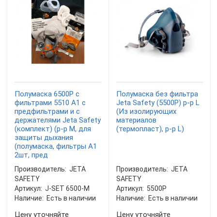
Полумаска 6500Р с
Полумаска без фильтра
фильтрами 5510 А1 с
Jeta Safety (5500P) р-р L
предфильтрами и с
(Из изолирующих
держателями Jeta Safety
материалов
(комплект) (р-р М, для
(термопласт), р-р L)
защиты дыхания
(полумаска, фильтры A1
2шт, пред
Производитель:
JETA
Производитель:
JETA
SAFETY
SAFETY
Артикул:
J-SET 6500-M
Артикул:
5500P
Наличие:
Есть в наличии
Наличие:
Есть в наличии
Цену уточняйте
Цену уточняйте