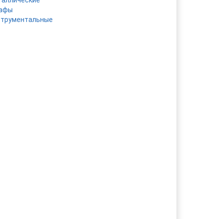
таллические
афы
струментальные