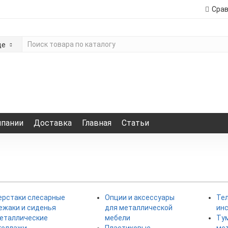
Сра
де
мпании
Доставка
Главная
Статьи
ерстаки слесарные
Опции и аксессуары
Те
ежаки и сиденья
для металлической
ин
еталлические
мебели
Ту