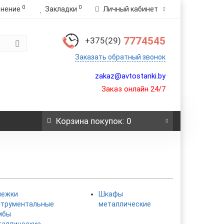
0
0
внение
Закладки
Личный кабинет
7774545
+375(29)
Заказать обратный звонок
zakaz@avtostanki.by
Заказ онлайн 24/7
Корзина
покупок
: 0
лежки
Шкафы
струментальные
металлические
мбы