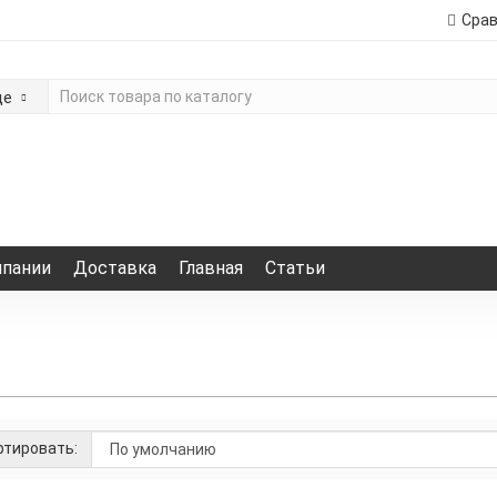
Сра
де
мпании
Доставка
Главная
Статьи
тировать: