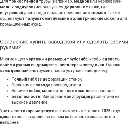
Для
тонкостенной
трубы (например,
медной
или нержавейки
малых радиусов
) используются
дорновые
станки, где
внутренний
дорн предотвращает появление
заломов
. Также
существуют
полуавтоматические
и
электрические
модели для
промышленных нужд.
Сравнение: купить заводской или сделать своими
руками?
Многие ищут
чертежи
и
размеры трубогиба
, чтобы
сделать
своими руками
из
домкрата
,
швеллера
и
звездочки
. Однако
самодельный
инструмент часто уступает заводскому:
Точный
гиб без деформации стенок.
Гарантия от
завода
производителя.
Наличие
кейса
,
масла
и полного
комплекта
насадок.
Безопасность:
Заводская
конструкция
рассчитана на
высокое давление.
Учитывая
токарные услуги
и стоимость металла в
2025
году,
цена
готового изделия на нашем
сайте
часто оказывается
выгоднее.