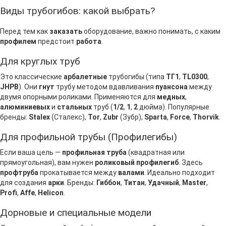
Виды трубогибов: какой выбрать?
Перед тем как
заказать
оборудование, важно понимать, с каким
профилем
предстоит
работа
.
Для круглых труб
Это классические
арбалетные
трубогибы (типа
ТГ1
,
TL0300
,
JHPB
). Они
гнут
трубу методом вдавливания
пуансона
между
двумя опорными роликами. Применяются для
медных
,
алюминиевых
и
стальных
труб (
1/2
,
1
,
2
дюйма). Популярные
бренды:
Stalex
(Сталекс),
Tor
,
Zubr
(Зубр),
Sparta
,
Force
,
Thorvik
.
Для профильной трубы (Профилегибы)
Если ваша цель —
профильная труба
(квадратная или
прямоугольная), вам нужен
роликовый
профилегиб
. Здесь
профтруба
прокатывается между
валами
. Идеально подходит
для создания
арки
. Бренды:
Гиббон
,
Титан
,
Удачный
,
Master
,
Profi
,
Affe
,
Helicon
.
Дорновые и специальные модели