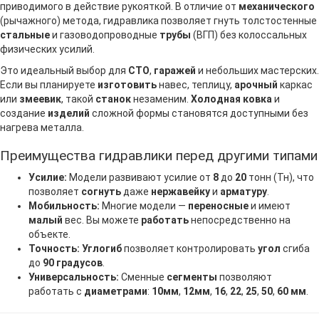
приводимого в действие рукояткой. В отличие от
механического
(рычажного) метода, гидравлика позволяет гнуть толстостенные
стальные
и газоводопроводные
трубы
(ВГП) без колоссальных
физических усилий.
Это идеальный выбор для
СТО
,
гаражей
и небольших мастерских.
Если вы планируете
изготовить
навес, теплицу,
арочный
каркас
или
змеевик
, такой
станок
незаменим.
Холодная ковка
и
создание
изделий
сложной формы становятся доступными без
нагрева металла.
Преимущества гидравлики перед другими типами
Усилие:
Модели развивают усилие от
8
до
20
тонн (Тн), что
позволяет
согнуть
даже
нержавейку
и
арматуру
.
Мобильность:
Многие модели —
переносные
и имеют
малый
вес. Вы можете
работать
непосредственно на
объекте.
Точность:
Углогиб
позволяет контролировать
угол
сгиба
до
90 градусов
.
Универсальность:
Сменные
сегменты
позволяют
работать с
диаметрами
:
10мм
,
12мм
,
16
,
22
,
25
,
50
,
60 мм
.