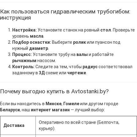
Как пользоваться гидравлическим трубогибом:
инструкция
Настройка:
Установите станок на ровный
стол
. Проверьте
уровень
масла
.
Подбор оснастки:
Выберите
ролик
или пуансон под
нужный
диаметр
.
Процесс:
Установите трубу на
валы
и работайте
рычажным
насосом.
Контроль:
Следите за тем, чтобы
радиус
соответствовал
заданному в
3Д
схеме или
чертеже
.
Почему выгодно купить в Avtostanki.by?
Если вы находитесь в
Минске
,
Гомеле
или другом городе
Беларуси
, наш
интернет магазин
— лучший выбор:
Оперативно по всей стране (Белпочта,
Доставка
курьер).