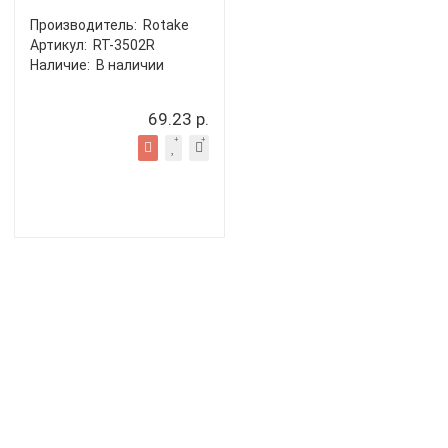
Производитель:
Rotake
Артикул:
RT-3502R
Наличие:
В наличии
69.23 р.
Показано с 1 по 23 из 23 (всего 1 страниц)
Пневмомолотки
Рассрочка лизинг
О компании
Доставка
Более 20-ти лет успешной работы.