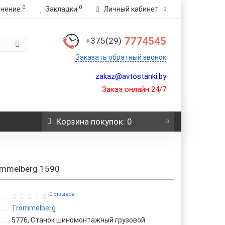
0
0
внение
Закладки
Личный кабинет
7774545
+375(29)
Заказать обратный звонок
zakaz@avtostanki.by
Заказ онлайн 24/7
Корзина
покупок
: 0
mmelberg 1590
0 отзывов
Trommelberg
5776, Станок шиномонтажный грузовой