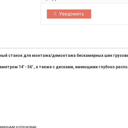
Уведомить
ый станок для монтажа/демонтажа бескамерных шин грузови
метром 14' - 56' , а также с дисками, имеющими глубоко рас
имными кулачками,