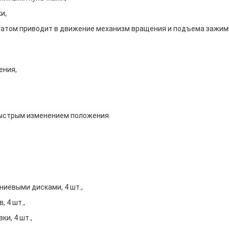
и,
гатом приводит в движение механизм вращения и подъема зажимн
ения,
быстрым изменением положения.
иевыми дисками, 4 шт.,
 4 шт.,
ки, 4 шт.,