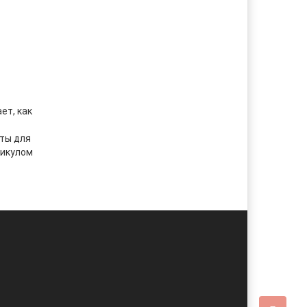
ет, как
нты для
тикулом