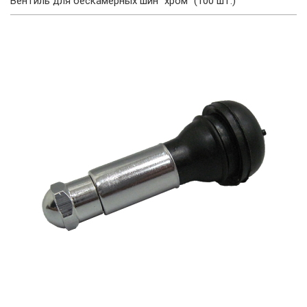
Вентиль для бескамерных шин "хром" (100 шт.)