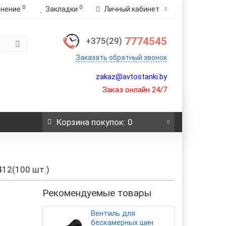
0
0
внение
Закладки
Личный кабинет
7774545
+375(29)
Заказать обратный звонок
zakaz@avtostanki.by
Заказ онлайн 24/7
Корзина
покупок
: 0
412(100 шт.)
Рекомендуемые товары
Вентиль для
бескамерных шин