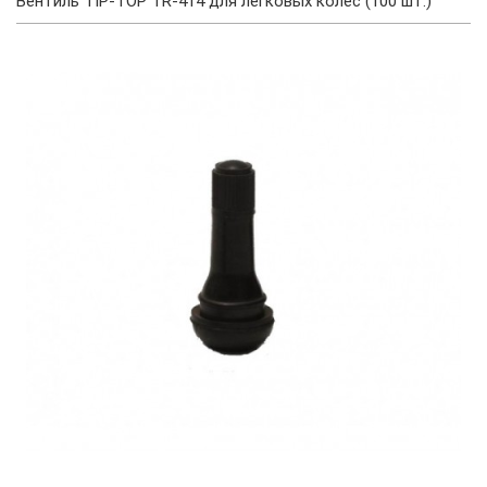
Вентиль TIP-TOP TR-414 для легковых колес (100 шт.)