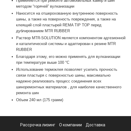
Применяется при ремонте автомобильных камер и шин
методом “горячей” вулканизации
Наносится на отшерохованную внутреннюю поверхность
шины, а также на поверхность повреждения, а также на
клеящий слой пластырей REMA TIP TOP перед
дублированием MTR RUBBER
Раствор MTR-SOLUTION является компонентом адгезионной
и каталитической системы и адаптирован к резине MTR
RUBBER
Благодаря этому, его можно применять для вулканизации
при температуре выше 100 °C
Использование термоклея позволяет усилить прочность
связи пластыря с поверхностью шины, максимально
надежно реализовать процесс соединения всех
шиноремонтных материалов , для наиболее качественного
ремонта шин
Объем 240 мл (175 грамм)
Рассрочка лизинг
О компании
Доставка