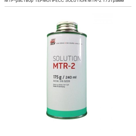
МТР-раствор ТЕРМОПРЕСС SOLUTION MTR-2 175 грамм