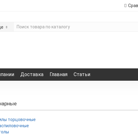
Сра
де
мпании
Доставка
Главная
Статьи
нарные
илы торцовочные
аспиловочные
толы