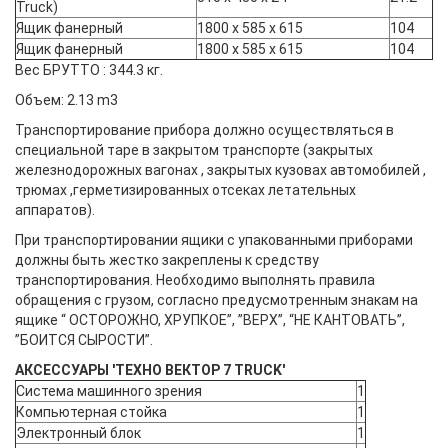
Truck)
Ящик фанерный
1800 x 585 x 615
104
Ящик фанерный
1800 x 585 x 615
104
Вес БРУТТО : 344.3 кг.
Объем: 2.13 m3
Транспортирование прибора должно осуществляться в
специальной таре в закрытом транспорте (закрытых
железнодорожных вагонах , закрытых кузовах автомобилей ,
трюмах ,герметизированных отсеках летательных
аппаратов).
При транспортировании ящики с упакованными приборами
должны быть жестко закреплены к средству
транспортирования. Необходимо выполнять правила
обращения с грузом, согласно предусмотренным знакам на
ящике “ ОСТОРОЖНО, ХРУПКОЕ”, ”ВЕРХ”, “НЕ КАНТОВАТЬ”,
”БОИТСЯ СЫРОСТИ”.
АКСЕССУАРЫ 'ТЕХНО ВЕКТОР 7 TRUCK'
Система машинного зрения
1
Компьютерная стойка
1
Электронный блок
1