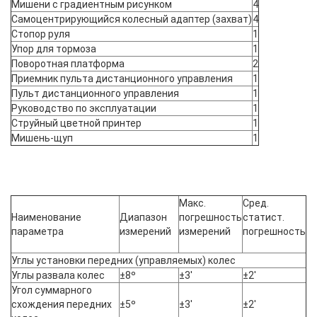
Мишени с градиентным рисунком
4
Самоцентрирующийся колесный адаптер (захват)
4
Стопор руля
1
Упор для тормоза
1
Поворотная платформа
2
Приемник пульта дистанционного управления
1
Пульт дистанционного управления
1
Руководство по эксплуатации
1
Струйный цветной принтер
1
Мишень-щуп
1
Макс.
Сред.
Наименование
Диапазон
погрешность
статист.
параметра
измерений
измерений
погрешность
Углы установки передних (управляемых) колес
Углы развала колес
±8º
±3'
±2'
Угол суммарного
схождения передних
±5º
±3'
±2'