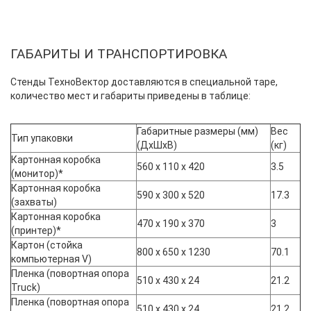
ГАБАРИТЫ И ТРАНСПОРТИРОВКА
Стенды ТехноВектор доставляются в специальной таре,
количество мест и габариты приведены в таблице:
Габаритные размеры (мм)
Вес
Тип упаковки
(ДхШхВ)
(кг)
Картонная коробка
560 x 110 x 420
3.5
(монитор)*
Картонная коробка
590 x 300 x 520
17.3
(захваты)
Картонная коробка
470 x 190 x 370
3
(принтер)*
Картон (стойка
800 x 650 x 1230
70.1
компьютерная V)
Пленка (повортная опора
510 x 430 x 24
21.2
Truck)
Пленка (повортная опора
510 x 430 x 24
21.2