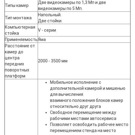
Две видеокамеры по 1,3 Мп и две
Типы камер
видеокамеры по 5 Мп.
Напольный.
Тип монтажа
Две стойки.
Компьютерная
V - серии
стойка
Применяемость
Яма
Расстояние от
камер до
центра
2000 - 3500 мм
передних
поворотных
платформ
Мобильное исполнение c
дополнительной камерой и мишенью
для вычисления
взаимного положения блоков камер
относительно друг друга
Свободное перемещение между
рабочими местами автосервиса
Позволяет освободить рабочее место
перемещением стенда на место