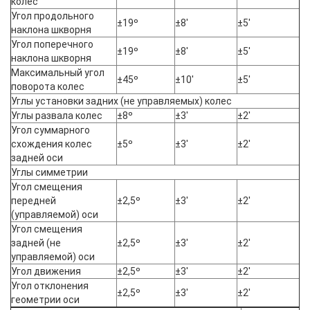
колес
Угол продольного
±19º
±8'
±5'
наклона шкворня
Угол поперечного
±19º
±8'
±5'
наклона шкворня
Максимальный угол
±45º
±10'
±5'
поворота колес
Углы установки задних (не управляемых) колес
Углы развала колес
±8º
±3'
±2'
Угол суммарного
схождения колес
±5º
±3'
±2'
задней оси
Углы симметрии
Угол смещения
передней
±2,5º
±3'
±2'
(управляемой) оси
Угол смещения
задней (не
±2,5º
±3'
±2'
управляемой) оси
Угол движения
±2,5º
±3'
±2'
Угол отклонения
±2,5º
±3'
±2'
геометрии оси