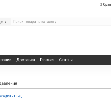
Сра
де
мпании
Доставка
Главная
Статьи
давления
асадки к ОВД