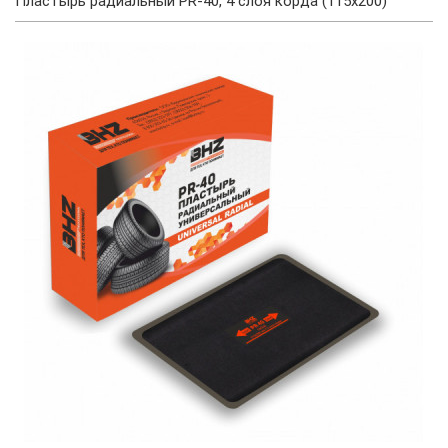
Пластырь радиальный PR-40, 4 слоя корда (115х200)