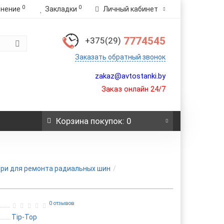
0
0
внение
Закладки
Личный кабинет
7774545
+375(29)
Заказать обратный звонок
zakaz@avtostanki.by
Заказ онлайн 24/7
Корзина
покупок
: 0
ри для ремонта радиальных шин
0 отзывов
Tip-Top