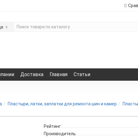
Сра
де
мпании
Доставка
Главная
Статьи
а
Пластыри, латки, заплатки для ремонта шин и камер
Пласты
Рейтинг:
Производитель: