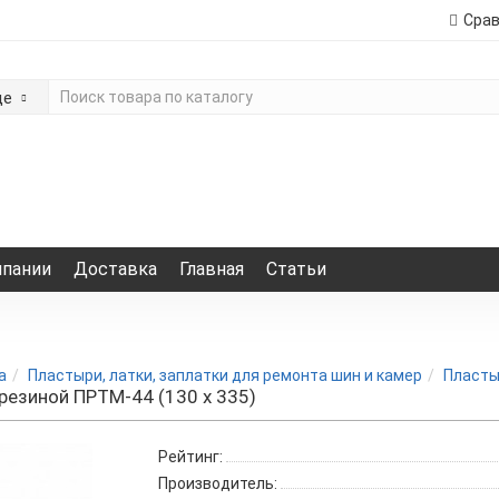
Сра
де
мпании
Доставка
Главная
Статьи
а
Пластыри, латки, заплатки для ремонта шин и камер
Пласты
езиной ПРТМ-44 (130 х 335)
Рейтинг:
Производитель: