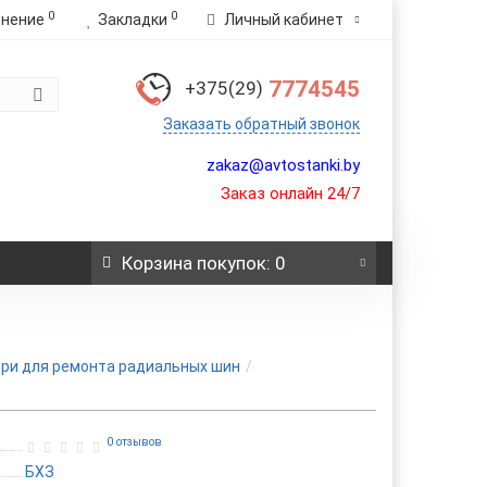
0
0
внение
Закладки
Личный кабинет
7774545
+375(29)
Заказать обратный звонок
zakaz@avtostanki.by
Заказ онлайн 24/7
Корзина
покупок
: 0
ри для ремонта радиальных шин
0 отзывов
БХЗ