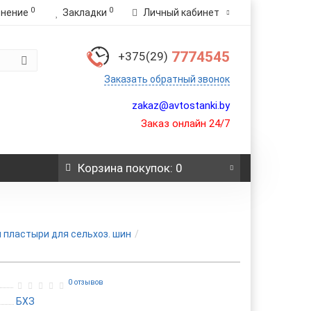
0
0
внение
Закладки
Личный кабинет
7774545
+375(29)
Заказать обратный звонок
zakaz@avtostanki.by
Заказ онлайн 24/7
Корзина
покупок
: 0
и пластыри для сельхоз. шин
0 отзывов
БХЗ