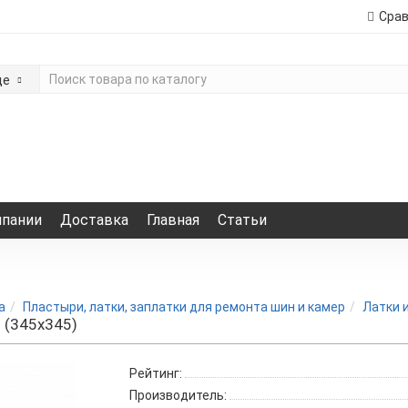
Сра
де
мпании
Доставка
Главная
Статьи
а
Пластыри, латки, заплатки для ремонта шин и камер
Латки 
) (345х345)
Рейтинг:
Производитель: