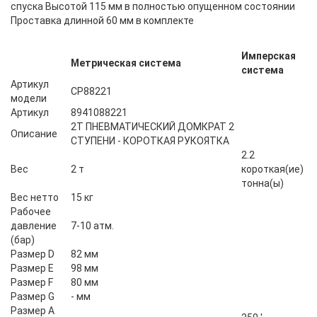
спуска Высотой 115 мм в полностью опущенном состоянии
Проставка длинной 60 мм в комплекте
Имперская
Метрическая система
система
Артикул
CP88221
модели
Артикул
8941088221
2T ПНЕВМАТИЧЕСКИЙ ДОМКРАТ 2
Описание
СТУПЕНИ - КОРОТКАЯ РУКОЯТКА
2.2
Вес
2 т
короткая(ие)
тонна(ы)
Вес нетто
15 кг
Рабочее
давление
7-10 атм.
(бар)
Размер D
82 мм
Размер E
98 мм
Размер F
80 мм
Размер G
- мм
Размер А