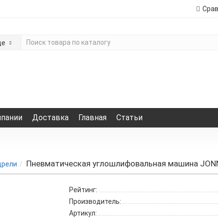
Сра
де
мпании
Доставка
Главная
Статьи
Пневматическая углошлифовальная машина JON
дрели
Рейтинг:
Производитель:
Артикул: