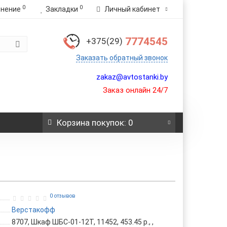
0
0
внение
Закладки
Личный кабинет
7774545
+375(29)
Заказать обратный звонок
zakaz@avtostanki.by
Заказ онлайн 24/7
Корзина
покупок
: 0
0 отзывов
Верстакофф
8707, Шкаф ШБС-01-12Т, 11452, 453.45 р., ,