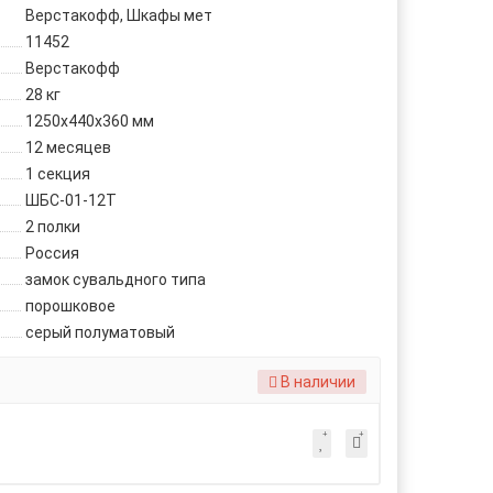
Верстакофф, Шкафы мет
11452
Верстакофф
28 кг
1250x440x360 мм
12 месяцев
1 секция
ШБС-01-12Т
2 полки
Россия
замок сувальдного типа
порошковое
серый полуматовый
В наличии