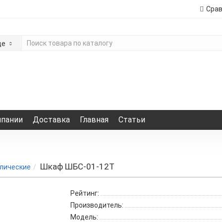
Сра
де
мпании
Доставка
Главная
Статьи
Шкаф ШБС-01-12Т
лические
Рейтинг:
Производитель:
Модель: