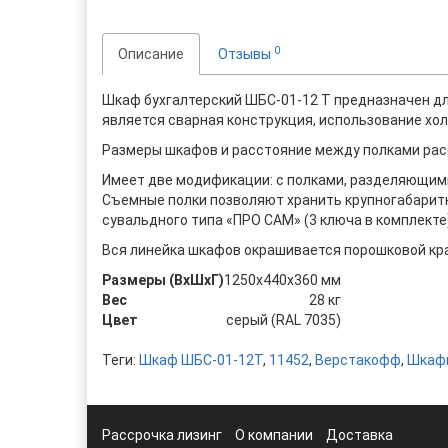
0
Описание
Отзывы
Шкаф бухгалтерский ШБС-01-12 Т предназначен дл
является сварная конструкция, использование хол
Размеры шкафов и расстояние между полками расс
Имеет две модификации: с полками, разделяющими
Съемные полки позволяют хранить крупногабарит
сувальдного типа «ПРО САМ» (3 ключа в комплекте)
Вся линейка шкафов окрашивается порошковой кра
Размеры (ВхШхГ)
1250x440x360 мм
Вес
28 кг
Цвет
серый (RAL 7035)
Теги:
Шкаф ШБС-01-12Т
,
11452
,
Верстакофф
,
Шкаф
Рассрочка лизинг
О компании
Доставка