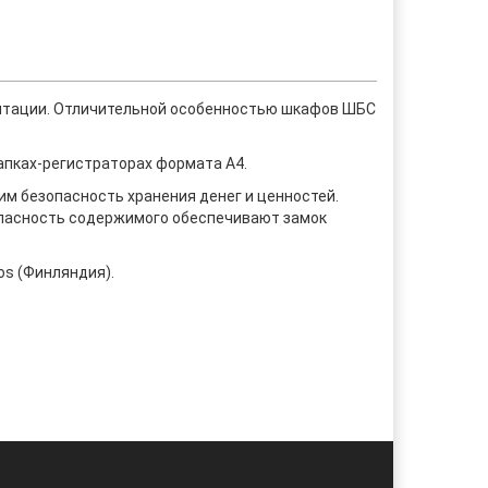
ментации. Отличительной особенностью шкафов ШБС
апках-регистраторах формата А4.
м безопасность хранения денег и ценностей.
опасность содержимого обеспечивают замок
os (Финляндия).