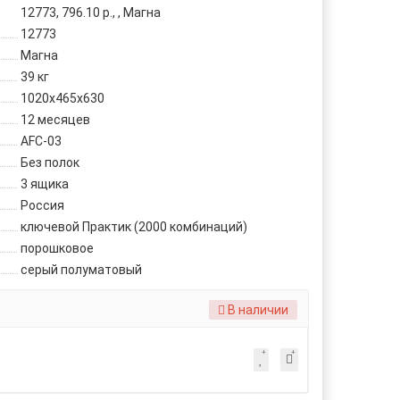
12773, 796.10 р., , Магна
12773
Магна
39 кг
1020x465x630
12 месяцев
AFC-03
Без полок
3 ящика
Россия
ключевой Практик (2000 комбинаций)
порошковое
серый полуматовый
В наличии