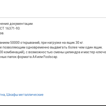
нения документации.
СТ 16371-93.
ов.
ем 50000 открываний, при нагрузке на ящик 30 кг.
е позволяющим одновременно выдвигать более чем один ящик.
0 комбинаций), с возможностью смены цилиндра и мастер-ключо
ных папок формата А4 или Foolscap.
гна
,
Шкафы металлические