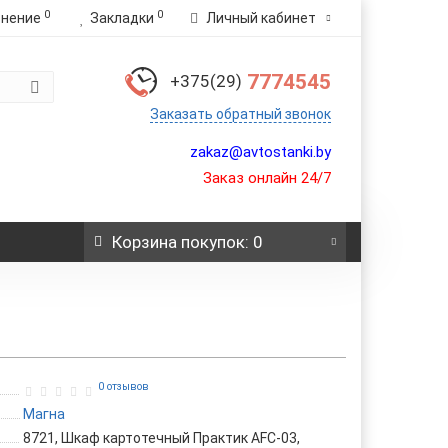
0
0
внение
Закладки
Личный кабинет
7774545
+375(29)
Заказать обратный звонок
zakaz@avtostanki.by
Заказ онлайн 24/7
Корзина
покупок
: 0
0 отзывов
Магна
8721, Шкаф картотечный Практик AFC-03,