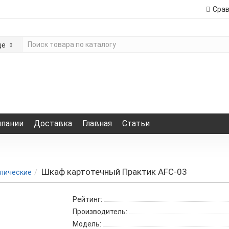
Сра
де
мпании
Доставка
Главная
Статьи
Шкаф картотечный Практик AFC-03
лические
Рейтинг:
Производитель:
Модель: