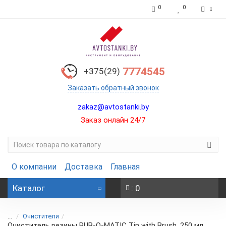
0
0
7774545
+375(29)
Заказать обратный звонок
zakaz@avtostanki.by
Заказ онлайн 24/7
О компании
Доставка
Главная
Каталог
: 0
...
Очистители
Очиститель резины RUB-O-MATIC Tin with Brush, 250 мл